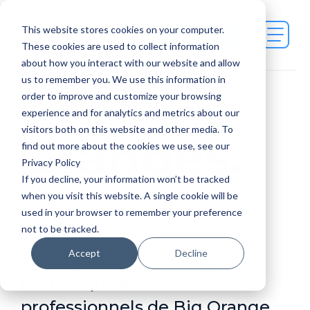
This website stores cookies on your computer.
Contact Us
These cookies are used to collect information
about how you interact with our website and allow
us to remember you. We use this information in
order to improve and customize your browsing
Réfléchir
experience and for analytics and metrics about our
visitors both on this website and other media. To
Grandes.
find out more about the cookies we use, see our
Privacy Policy
If you decline, your information won’t be tracked
when you visit this website. A single cookie will be
used in your browser to remember your preference
Améliorez l'impact de votre
not to be tracked.
Accept
Decline
stratégie de marketing
numérique avec les
professionnels de Big Orange